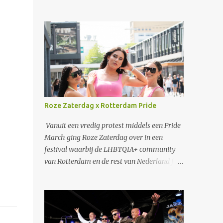
Roze Zaterdag x Rotterdam Pride
Vanuit een vredig protest middels een Pride
March ging Roze Zaterdag over in een
festival waarbij de LHBTQIA+ community
van Rotterdam en de rest van Nederland fijn
kon samenzijn en genieten van muziek.
Verschillende artiesten als Duncan Laurence
en S10 traden op. Ook een zeer speciaal
optreden van Jaïr, de zoon van Glen Faria,
waarbij uiteraard papa ook samen met