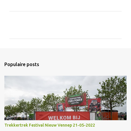
R
e
a
c
t
i
Populaire posts
e
s
Trekkertrek Festival Nieuw Vennep 21-05-2022