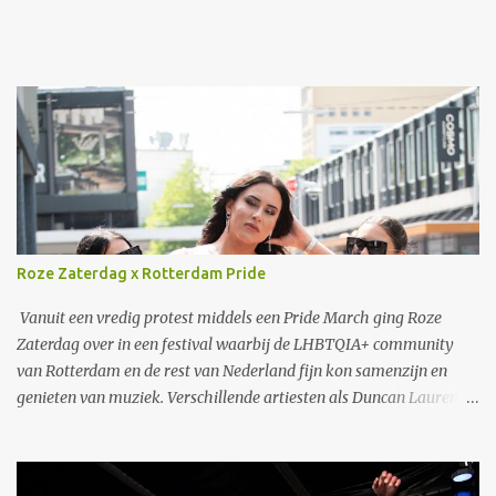
Roze Zaterdag x Rotterdam Pride
Vanuit een vredig protest middels een Pride March ging Roze
Zaterdag over in een festival waarbij de LHBTQIA+ community
van Rotterdam en de rest van Nederland fijn kon samenzijn en
genieten van muziek. Verschillende artiesten als Duncan Laurence
en S10 traden op. Ook een zeer speciaal optreden van Jaïr, de zoon
van Glen Faria, waarbij uiteraard papa ook samen met zoonlief op
het podium optrad. In 1977 vond de eerste demonstratie in