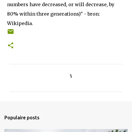
numbers have decreased, or will decrease, by
80% within three generations)" - bron:
Wikipedia.
R
e
a
c
t
i
Populaire posts
e
s