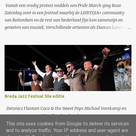
Vanuit een vredig protest middels een Pride March ging Roze
Zaterdag over in een festival waarbij de LHBTQIA+ community
van Rotterdam en de rest van Nederland fijn kon samenzijn en
genieten van muziek. Verschillende artiesten als Duncan Laurence
en S10 traden op. Ook een zeer speciaal optreden van Jaïr, de zoon
van Glen Faria, waarbij uiteraard papa ook samen met zoonlief op
het podium optrad. In 1977 vond de eerste demonstratie in
Nederland plaats in combinatie met de Gay Pride. Met dit festival
werd gevierd waar we gekomen zijn, maar tegelijkertijd werd het
ook een dag om te blijven strijden voor acceptatie, gelijke rechten,
zodat iedereen zichzelf kan zijn. Zonder vooroordeel, zonder een
masker op te hoeven zetten. "Rotterdam wil een inclusieve stad
zijn waar iedereen zich welkom en thuis voelt, ongeacht seksuele
Breda Jazz Festival 50e editie
geaardheid, genderidentiteit, leeftijd, culturele achtergrond,
religie, lichaamskleur of lichaamsvorm, en waar acceptatie en
Detonics Flavium Coco & the Sweet Pops Michael Varekamp en
diversiteit de boventoon voert." - h...
zoontje samen met May Day Jazzband
This site uses cookies from Google to deliver its services
and to analyze traffic. Your IP address and user-agent are