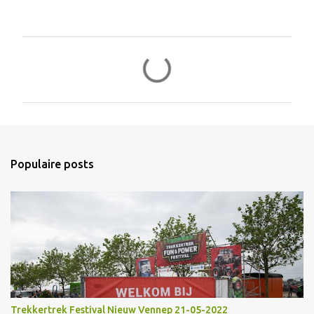
R
e
a
c
t
i
Populaire posts
e
s
Trekkertrek Festival Nieuw Vennep 21-05-2022