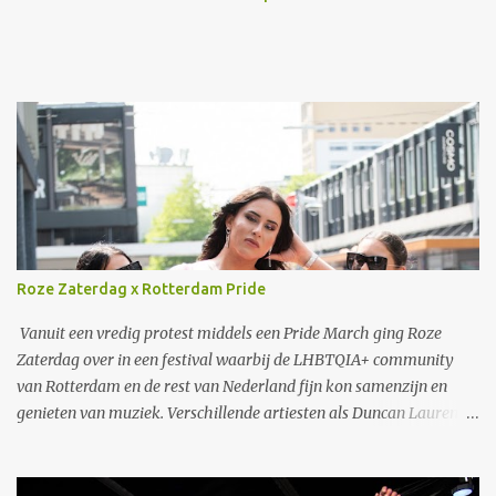
Roze Zaterdag x Rotterdam Pride
Vanuit een vredig protest middels een Pride March ging Roze
Zaterdag over in een festival waarbij de LHBTQIA+ community
van Rotterdam en de rest van Nederland fijn kon samenzijn en
genieten van muziek. Verschillende artiesten als Duncan Laurence
en S10 traden op. Ook een zeer speciaal optreden van Jaïr, de zoon
van Glen Faria, waarbij uiteraard papa ook samen met zoonlief op
het podium optrad. In 1977 vond de eerste demonstratie in