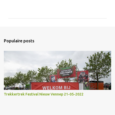
R
e
a
c
t
i
Populaire posts
e
s
Trekkertrek Festival Nieuw Vennep 21-05-2022