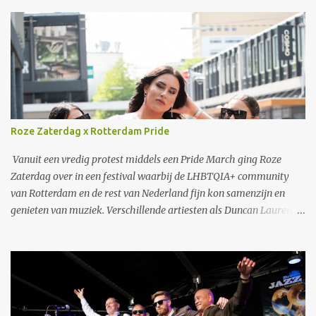
Roze Zaterdag x Rotterdam Pride
Vanuit een vredig protest middels een Pride March ging Roze
Zaterdag over in een festival waarbij de LHBTQIA+ community
van Rotterdam en de rest van Nederland fijn kon samenzijn en
genieten van muziek. Verschillende artiesten als Duncan Laurence
en S10 traden op. Ook een zeer speciaal optreden van Jaïr, de zoon
van Glen Faria, waarbij uiteraard papa ook samen met zoonlief op
het podium optrad. In 1977 vond de eerste demonstratie in
Nederland plaats in combinatie met de Gay Pride. Met dit festival
werd gevierd waar we gekomen zijn, maar tegelijkertijd werd het
ook een dag om te blijven strijden voor acceptatie, gelijke rechten,