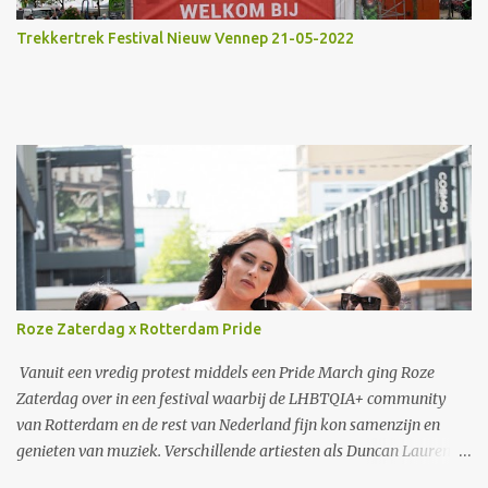
e
n
Trekkertrek Festival Nieuw Vennep 21-05-2022
Roze Zaterdag x Rotterdam Pride
Vanuit een vredig protest middels een Pride March ging Roze
Zaterdag over in een festival waarbij de LHBTQIA+ community
van Rotterdam en de rest van Nederland fijn kon samenzijn en
genieten van muziek. Verschillende artiesten als Duncan Laurence
en S10 traden op. Ook een zeer speciaal optreden van Jaïr, de zoon