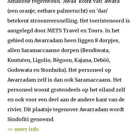
Amazone regenwoud. 'Awaa' komt van 'awara'
(een oranje, eetbare palmvrucht) en 'dan'
betekent stroomversnelling. Het toeristenoord is
aangelegd door METS Travel en Tours. In het
gebied om Awarradam heen liggen 8 dorpjes,
allen Saramaccaanse dorpen (Bendiwata,
Kuututen, Ligolio, Bëgoon, Kajana, Deböö,
Godowata en Stonhuku). Het personeel op
Awarradam zelf is dan ook Saramaccaans. Het
personeel woont grotendeels op het eiland zelf
en ook voor een deel aan de andere kant van de
rivier. Dit plaatsje tegenover Awarradam wordt
Sindofiti genoemd.
>> meer info