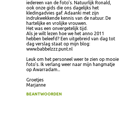
c
iedereen van de foto's. Natuurlijk Ronald,
ook onze gids die ons dagelijks het
t
kledingadvies gaf. Adaanki met zijn
i
indrukwekkende kennis van de natuur. De
hartelijke en vrolijke vrouwen.
e
Het was een onvergetelijk tijd.
s
Als je wilt lezen hoe we het anno 2011
hebben beleefd? Een uitgebreid van dag tot
dag verslag staat op mijn blog:
www.babbelzzz.punt.nl
Leuk om het personeel weer te zien op mooie
foto's. Ik verlang weer naar mijn hangmatje
op Awarradam...
Groetjes
Marjanne
BEANTWOORDEN