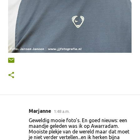
Marjanne
1:48 a.m.
R
Geweldig mooie foto's. En goed nieuws: een
e
maandje geleden was ik op Awarradam.
Mooiste plekje van de wereld maar dat moet
a
je niet verder vertellen...en ik herken bijna