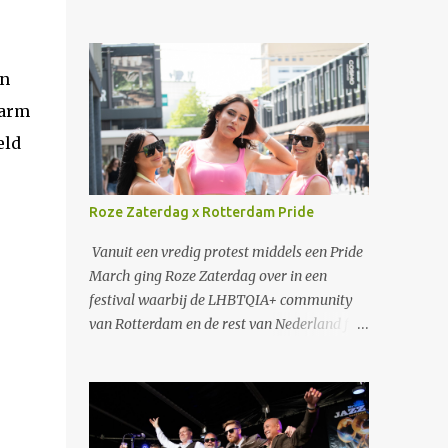
an
warm
eld
Roze Zaterdag x Rotterdam Pride
Vanuit een vredig protest middels een Pride
March ging Roze Zaterdag over in een
festival waarbij de LHBTQIA+ community
van Rotterdam en de rest van Nederland fijn
kon samenzijn en genieten van muziek.
Verschillende artiesten als Duncan Laurence
en S10 traden op. Ook een zeer speciaal
optreden van Jaïr, de zoon van Glen Faria,
waarbij uiteraard papa ook samen met